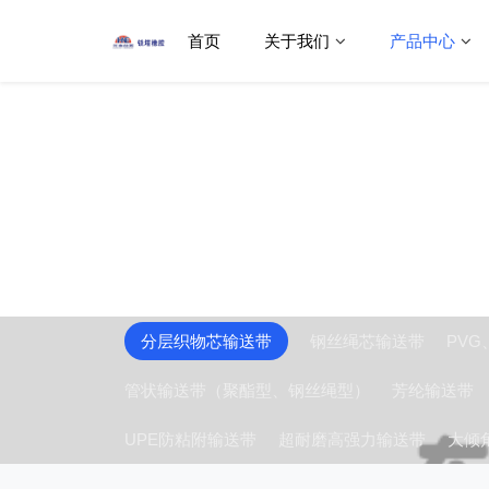
首页
关于我们
产品中心
产品中心
分层织物芯输送带
钢丝绳芯输送带
PV
管状输送带（聚酯型、钢丝绳型）
芳纶输送带
UPE防粘附输送带
超耐磨高强力输送带
大倾