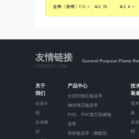
友情链接
General Purpose Flame Ret
FRIENDLY LINK
关于
产品中心
技
我们
装
分层织物芯输送带
企业介
技
钢丝绳芯输送带
绍
备
PVG、PVC整芯阻燃输
企业标
企
送带
识
利
管状输送带（聚酯型、