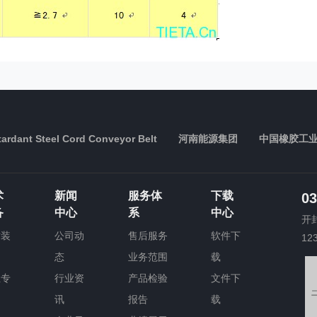
ardant Steel Cord Conveyor Belt
河南能源集团
中国橡胶工
术
新闻
服务体
下载
03
备
中心
系
中心
开
术装
公司动
售后服务
软件下
12
态
业务范围
载
业专
行业资
产品检验
文件下
讯
报告
载