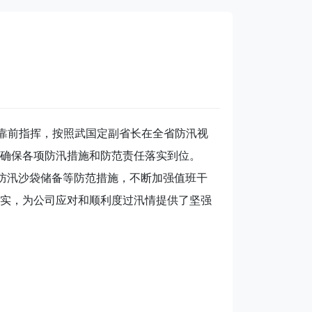
委靠前指挥，按照武国定副省长在全省防汛视
确保各项防汛措施和防范责任落实到位。
、防汛沙袋储备等防范措施，不断加强值班干
实，为公司应对和顺利度过汛情提供了坚强