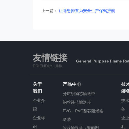
上一篇：
让隐患排查为安全生产保驾护航
友情链接
General Purpose Flame Ret
FRIENDLY LINK
关于
产品中心
技
我们
装
分层织物芯输送带
企业介
技
钢丝绳芯输送带
绍
备
PVG、PVC整芯阻燃输
企业标
企
送带
识
利
管状输送带（聚酯型、