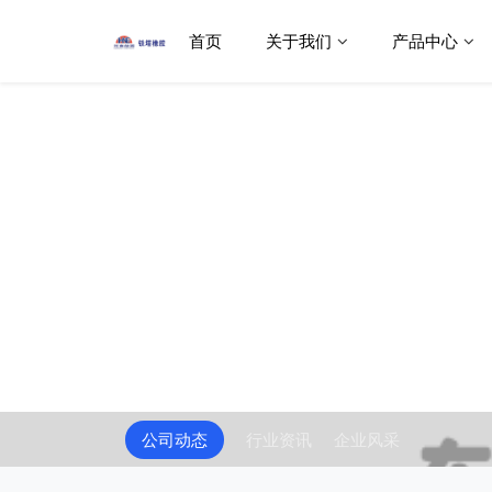
首页
关于我们
产品中心
新闻中心
公司动态
行业资讯
企业风采