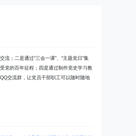
心
流；二是通过“三会一课”、“主题党日”集
受党的百年征程；四是通过制作党史学习教
QQ交流群，让党员干部职工可以随时随地