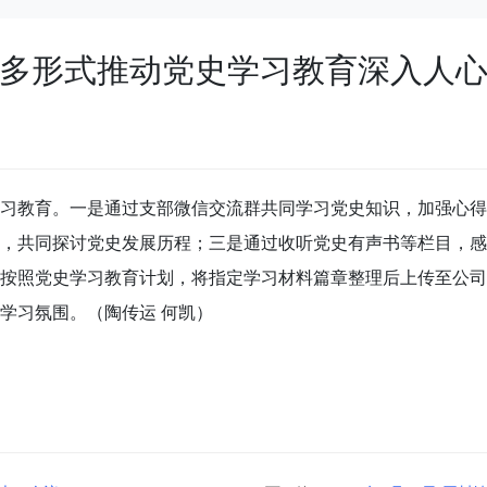
多形式推动党史学习教育深入人
习教育。一是通过支部微信交流群共同学习党史知识，加强心得交
，共同探讨党史发展历程；三是通过收听党史有声书等栏目，感
按照党史学习教育计划，将指定学习材料篇章整理后上传至公司
学习氛围。（陶传运 何凯）