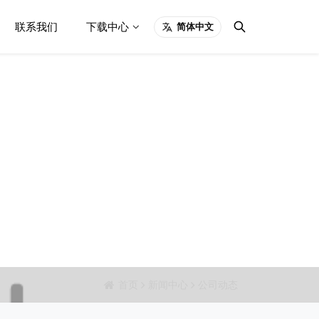
联系我们
下载中心
简体中文
首页
新闻中心
公司动态