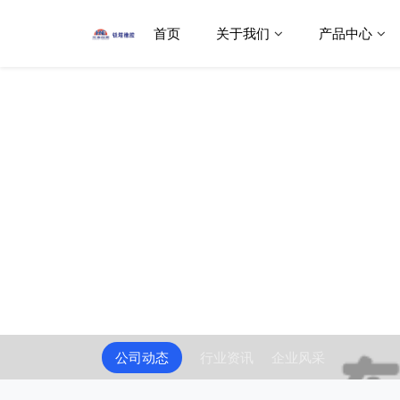
首页
关于我们
产品中心
新闻中心
公司动态
行业资讯
企业风采