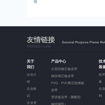
动
友情链接
General Purpose Flame Ret
FRIENDLY LINK
关于
产品中心
技
我们
装
分层织物芯输送带
企业介
技
钢丝绳芯输送带
绍
备
PVG、PVC整芯阻燃输
企业标
企
送带
识
利
管状输送带（聚酯型、
企业资
钢丝绳型）