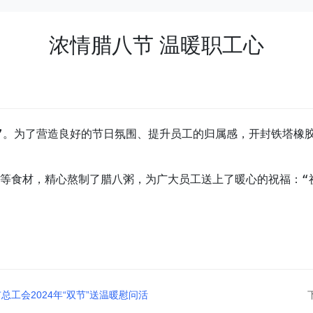
浓情腊八节 温暖职工心
”。为了营造良好的节日氛围、提升员工的归属感，开封铁塔橡胶
等食材，精心熬制了腊八粥，为广大员工送上了暖心的祝福：“
总工会2024年“双节”送温暖慰问活