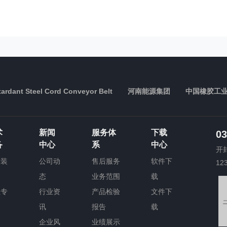
ardant Steel Cord Conveyor Belt
河南能源集团
中国橡胶工
术
新闻
服务体
下载
03
备
中心
系
中心
开
术装
公司动
售后服务
软件下
12
态
业务范围
载
业专
行业资
产品检验
文件下
讯
报告
载
企业风
业绩展示