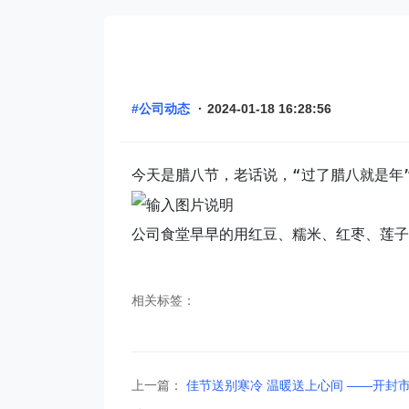
#公司动态
·
2024-01-18 16:28:56
今天是腊八节，老话说，“过了腊八就是年
公司食堂早早的用红豆、糯米、红枣、莲子
相关标签：
上一篇：
佳节送别寒冷 温暖送上心间 ——开封市