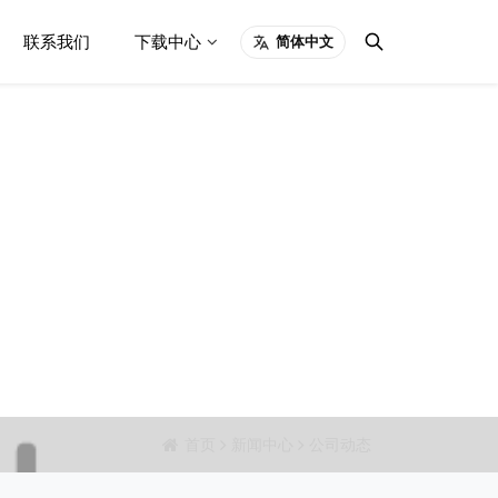
联系我们
下载中心
简体中文
首页
新闻中心
公司动态